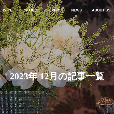
ERVICE
PROJECT
EVENT
NEWS
ABOUT US
(Japanese)
Event (Japanese)
HISTORY
2
0
2
3
年
1
2
月
の
記
事
一
覧
也ゲストシェフによ
山下拓也ゲストシェフによ
DESIGN & DEV
STRATE
シャルディナーのご
るスペシャルディナー「淡
ING
路島の恵み: ミシュランの
Design &
Promotion 
th Hack
Development
Planning
輝きと共に歩む美食の旅」