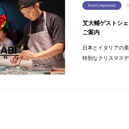
2
Event (Japanese)
艾大輔ゲストシェ
ご案内
日本とイタリアの美食が
特別なクリスマスデ
星、艾大輔シェフと
ントを当レストランで開
へイベントについてWA
イタ