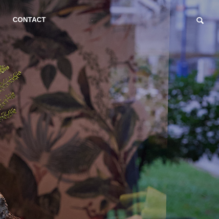
CONTACT
Event (Japanese)
Event (Japanes
ACCESS
艾大輔ゲストシェフによる
高山太郎ゲス
GY PLAN
SEMINAR
クリスマスディナーのご案
るスペシャル
内
案内
Strategy
Seminars and
Attracting Customers