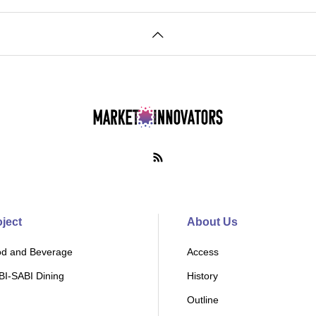
oject
About Us
d and Beverage
Access
I-SABI Dining
History
Outline