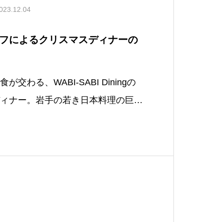
023.12.04
フによるクリスマスディナーの
交わる、WABI-SABI Diningの
ィナー。岩手の若き日本料理の巨
のスペシャルコラボレーションイベ
催します。to English / 英語版
BI-SABI Diningが贈る、日本と