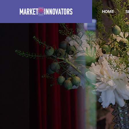
HOME
S
Event (Japanese)
Event 
ABOUT US
OUTLINE
EVENT
SERVICE
イベント
🥂」
オペラと美食のクリスマ
山下拓
DEGITAL
ラスを
ス・ナイト スペシャルディ
るスペ
MARKET
ナーのご案内
案内
Digital Grow