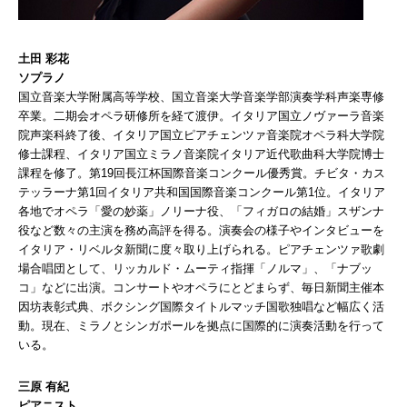
土田 彩花
ソプラノ
国立音楽大学附属高等学校、国立音楽大学音楽学部演奏学科声楽専修
卒業。二期会オペラ研修所を経て渡伊。イタリア国立ノヴァーラ音楽
院声楽科終了後、イタリア国立ピアチェンツァ音楽院オペラ科大学院
修士課程、イタリア国立ミラノ音楽院イタリア近代歌曲科大学院博士
課程を修了。第19回長江杯国際音楽コンクール優秀賞。チビタ・カス
テッラーナ第1回イタリア共和国国際音楽コンクール第1位。イタリア
各地でオペラ「愛の妙薬」ノリーナ役、「フィガロの結婚」スザンナ
役など数々の主演を務め高評を得る。演奏会の様子やインタビューを
イタリア・リベルタ新聞に度々取り上げられる。ピアチェンツァ歌劇
場合唱団として、リッカルド・ムーティ指揮「ノルマ」、「ナブッ
コ」などに出演。コンサートやオペラにとどまらず、毎日新聞主催本
因坊表彰式典、ボクシング国際タイトルマッチ国歌独唱など幅広く活
動。現在、ミラノとシンガポールを拠点に国際的に演奏活動を行って
いる。
三原 有紀
ピアニスト