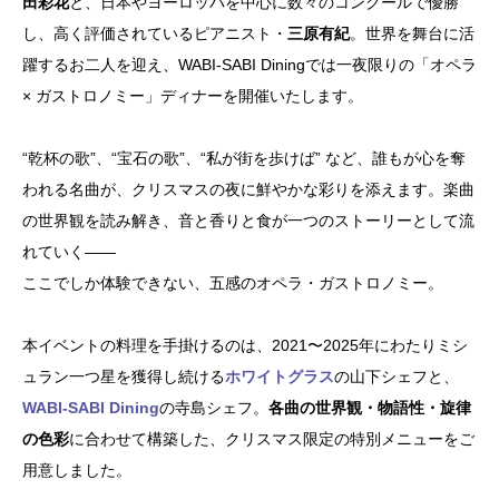
田彩花
と、日本やヨーロッパを中心に数々のコンクールで優勝
し、高く評価されているピアニスト・
三原有紀
。世界を舞台に活
躍するお二人を迎え、WABI-SABI Diningでは一夜限りの「オペラ
× ガストロノミー」ディナーを開催いたします。
“乾杯の歌”、“宝石の歌”、“私が街を歩けば” など、誰もが心を奪
われる名曲が、クリスマスの夜に鮮やかな彩りを添えます。楽曲
の世界観を読み解き、音と香りと食が一つのストーリーとして流
れていく——
ここでしか体験できない、五感のオペラ・ガストロノミー。
本イベントの料理を手掛けるのは、2021〜2025年にわたりミシ
ュラン一つ星を獲得し続ける
ホワイトグラス
の山下シェフと、
WABI-SABI Dining
の寺島シェフ。
各曲の世界観・物語性・旋律
の色彩
に合わせて構築した、クリスマス限定の特別メニューをご
用意しました。