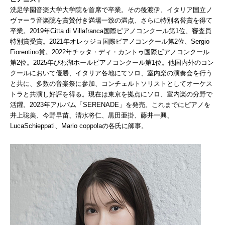
洗足学園音楽大学大学院を首席で卒業。その後渡伊、イタリア国立ノ
ヴァーラ音楽院を賞賛付き満場一致の満点、さらに特別名誉賞を得て
卒業。2019年Citta di Villafranca国際ピアノコンクール第1位、審査員
特別賞受賞。2021年オレッジョ国際ピアノコンクール第2位、Sergio
Fiorentino賞。2022年チッタ・ディ・カントゥ国際ピアノコンクール
第2位。2025年びわ湖ホールピアノコンクール第1位。他国内外のコン
クールにおいて優勝、イタリア各地にてソロ、室内楽の演奏会を行う
と共に、多数の音楽祭に参加、コンチェルトソリストとしてオーケス
トラと共演し好評を得る。現在は東京を拠点にソロ、室内楽の分野で
活躍。2023年アルバム「SERENADE」を発売。これまでにピアノを
井上聡美、今野早苗、清水将仁、黒田亜掛、藤井一興、
LucaSchieppati、Mario coppolaの各氏に師事。