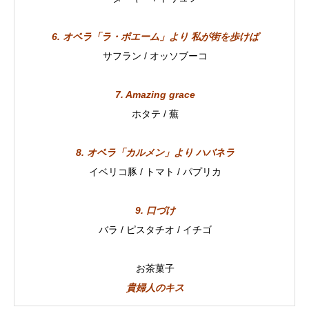
6. オペラ「ラ・ボエーム」より 私が街を歩けば
サフラン / オッソブーコ
7. Amazing grace
ホタテ / 蕪
8. オペラ「カルメン」より ハバネラ
イベリコ豚 / トマト / パプリカ
9. 口づけ
バラ / ピスタチオ / イチゴ
お茶菓子
貴婦人のキス