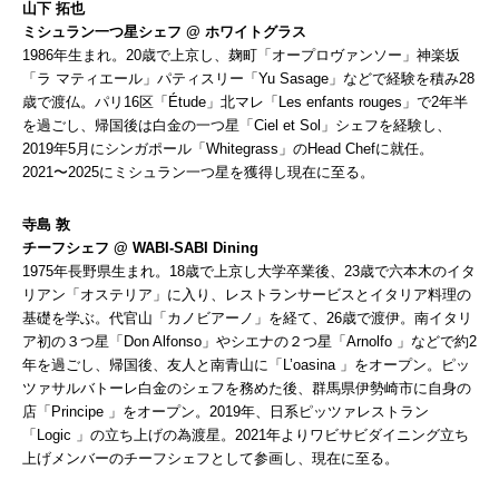
山下 拓也
ミシュラン一つ星シェフ @ ホワイトグラス
1986年生まれ。20歳で上京し、麹町「オープロヴァンソー」神楽坂
「ラ マティエール」パティスリー「Yu Sasage」などで経験を積み28
歳で渡仏。パリ16区「Étude」北マレ「Les enfants rouges」で2年半
を過ごし、帰国後は白金の一つ星「Ciel et Sol」シェフを経験し、
2019年5月にシンガポール「Whitegrass」のHead Chefに就任。
2021〜2025にミシュラン一つ星を獲得し現在に至る。
寺島 敦
チーフシェフ @ WABI-SABI Dining
1975年長野県生まれ。18歳で上京し大学卒業後、23歳で六本木のイタ
リアン「オステリア」に入り、レストランサービスとイタリア料理の
基礎を学ぶ。代官山「カノビアーノ」を経て、26歳で渡伊。南イタリ
ア初の３つ星「Don Alfonso」やシエナの２つ星「Arnolfo 」などで約2
年を過ごし、帰国後、友人と南青山に「L’oasina 」をオープン。ピッ
ツァサルバトーレ白金のシェフを務めた後、群馬県伊勢崎市に自身の
店「Principe 」をオープン。2019年、日系ピッツァレストラン
「Logic 」の立ち上げの為渡星。2021年よりワビサビダイニング立ち
上げメンバーのチーフシェフとして参画し、現在に至る。