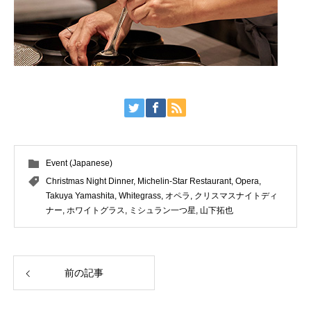
Event (Japanese)
Christmas Night Dinner
,
Michelin-Star Restaurant
,
Opera
,
Takuya Yamashita
,
Whitegrass
,
オペラ
,
クリスマスナイトディ
ナー
,
ホワイトグラス
,
ミシュラン一つ星
,
山下拓也
前の記事