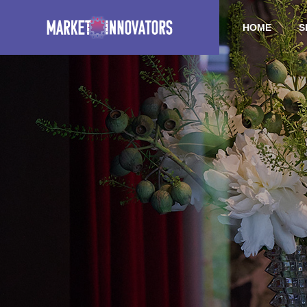
HOME
S
Event (Japanese)
Event 
ABOUT US
OUTLINE
EVENT
SERVICE
イベント
🥂」
オペラと美食のクリスマ
山下拓
DEGITAL
ラスを
ス・ナイト スペシャルディ
るスペ
MARKET
ナーのご案内
案内
Digital Grow