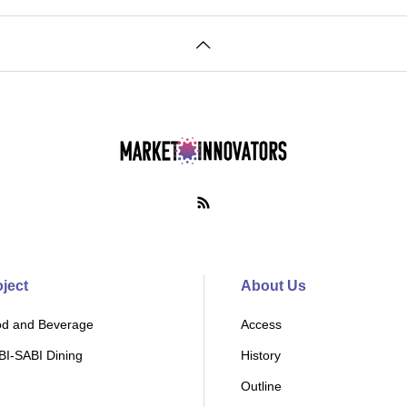
oject
About Us
d and Beverage
Access
I-SABI Dining
History
Outline