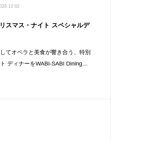
025.12.02
リスマス・ナイト スペシャルデ
してオペラと美食が響き合う、特別
ィナーをWABI-SABI Diningで
glish / 英語版へイベントについてイ
ルを基盤に国際的に活躍するソプラ
本やヨーロッパを中心に数々のコン