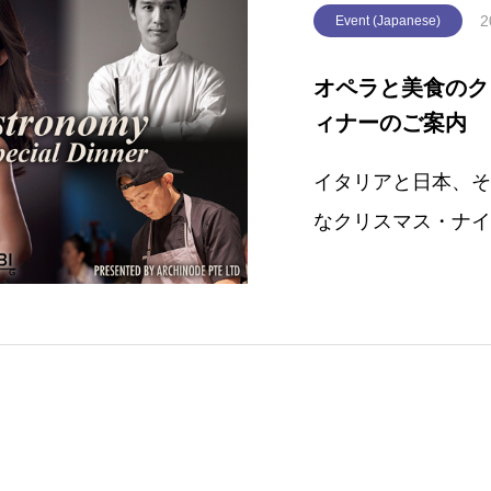
2
Event (Japanese)
オペラと美食のク
ィナーのご案内
イタリアと日本、そ
なクリスマス・ナイト デ
開催します。to En
タリアとシンガポー
ノ・土田彩花と、日
クールで優勝し