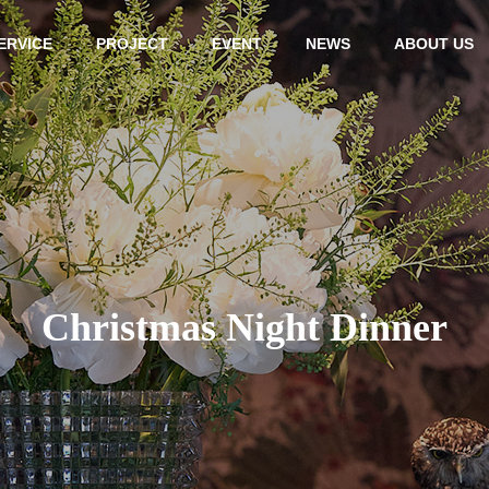
ERVICE
PROJECT
EVENT
NEWS
ABOUT US
(Japanese)
Event (Japanese)
HISTORY
C
h
r
i
s
t
m
a
s
N
i
g
h
t
D
i
n
n
e
r
也ゲストシェフによ
山下拓也ゲストシェフによ
DESIGN & DEV
STRATE
シャルディナーのご
るスペシャルディナー「淡
ING
路島の恵み: ミシュランの
Design &
Promotion 
th Hack
Development
Planning
輝きと共に歩む美食の旅」