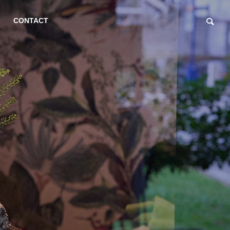
CONTACT
Event (Japanese)
Event (Japanes
ACCESS
艾大輔ゲストシェフによる
高山太郎ゲス
GY PLAN
SEMINAR
クリスマスディナーのご案
るスペシャル
内
案内
Strategy
Seminars and
Attracting Customers